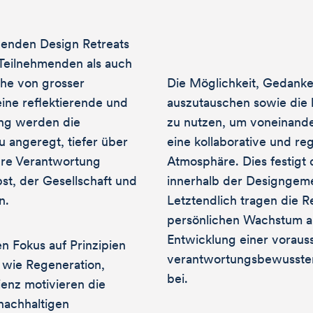
ndenden Design Retreats
 Teilnehmenden als auch
che von grosser
Die Möglichkeit, Gedank
ine reflektierende und
auszutauschen sowie die k
ng werden die
zu nutzen, um voneinander
 angeregt, tiefer über
eine kollaborative und re
ihre Verantwortung
Atmosphäre. Dies festigt
st, der Gesellschaft und
innerhalb der Design­geme
n.
Letztendlich tragen die 
persönlichen Wachstum al
Entwicklung einer vorau
n Fokus auf Prinzipien
verantwortungs­bewusste
 wie Regeneration,
bei.
ienz motivieren die
nachhaltigen