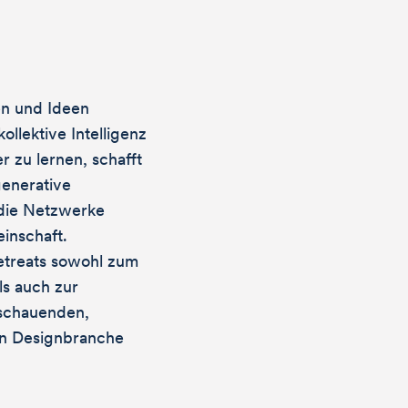
en und Ideen
ollektive Intelligenz
 zu lernen, schafft
generative
 die Netzwerke
inschaft.
Retreats sowohl zum
s auch zur
sschauenden,
n Designbranche