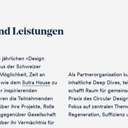
nd Leistungen
e jährlichen «Design
aus der Schweizer
öglichkeit, Zeit an
Als Partnerorganisation k
n wie dem
Sutra House
zu
inhaltliche Deep Dives, te
er inspirierenden
schafft Raum für gemeins
ren die Teilnehmenden
Praxis des Circular Design
ber ihre Projekte, Rolle
Fokus auf zentralen Them
gegenüber Gesellschaft
Regeneration, Suffizienz 
ber ihr Vermächtnis für