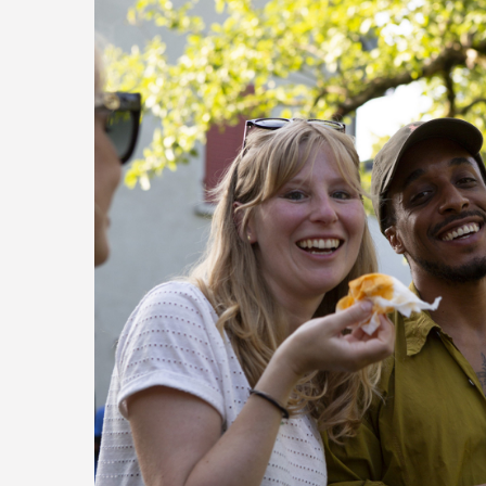
Komm vorbei. G
und besprechen,
lesen.
bei Re