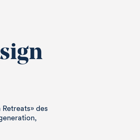
esign
 Retreats» des
generation,