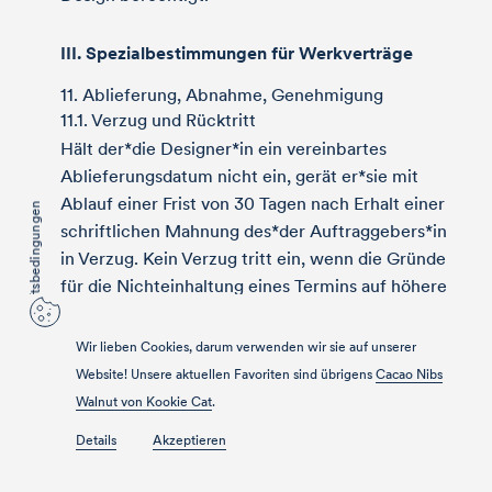
III. Spezialbestimmungen für Werkverträge
11. Ablieferung, Abnahme, Genehmigung
11.1. Verzug und Rücktritt
Hält der*die Designer*in ein vereinbartes
Ablieferungsdatum nicht ein, gerät er*sie mit
Ablauf einer Frist von 30 Tagen nach Erhalt einer
AGB – Allgemeine Geschäfts­bedingungen
schriftlichen Mahnung des*der Auftraggebers*in
in Verzug. Kein Verzug tritt ein, wenn die Gründe
für die Nichteinhaltung eines Termins auf höhere
Gewalt zurückzuführen sind.
Ein Rücktritt des*der Auftraggebers*in ist nur
Wir lieben Cookies, darum verwenden wir sie auf unserer
möglich, wenn der*die Designer*in für den Verzug
Website! Unsere aktuellen Favoriten sind übrigens
Cacao Nibs
ein Verschulden trägt.
Walnut von Kookie Cat
.
Details
Akzeptieren
11.2. Abnahme
Die Abnahme eines Werkes fällt zusammen mit